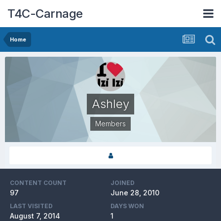
T4C-Carnage
Home
Ashley
Members
CONTENT COUNT
JOINED
97
June 28, 2010
LAST VISITED
DAYS WON
August 7, 2014
1