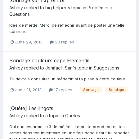
Sondage sur l'xp et l'or
Ashley
replied to
big helper
's topic in
Problèmes et
Questions
Idée de merde. Merci de réfléchir avant de poster une telle
connerie.
June 29, 2013
20 replies
Sondage couleurs cape Elemendil
Ashley
replied to
Jenifael -San
's topic in
Suggestions
Tu devrais consulter un médecin si ta pisse a cette couleur
June 21, 2013
17 replies
Sondage
Sondage
[Quête] Les lingots
Ashley
replied to a topic in
Quêtes
Oui que les armes +3 de mêlées. Le pnj te prend toutes tes
armes dans ton inventaire en une fois donc il faut lui reparler