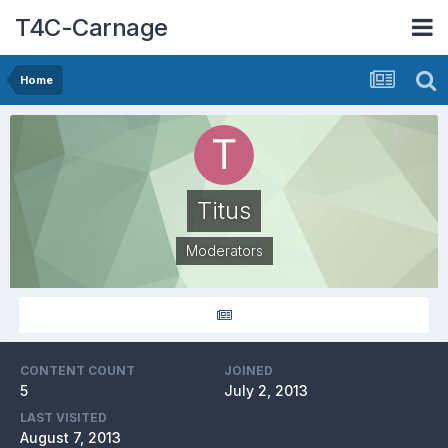
T4C-Carnage
Home
Titus
Moderators
CONTENT COUNT
JOINED
5
July 2, 2013
LAST VISITED
August 7, 2013