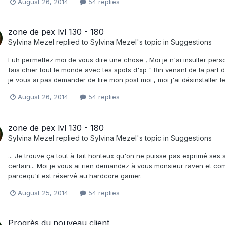
August 26, 2014
54 replies
zone de pex lvl 130 - 180
Sylvina Mezel
replied to
Sylvina Mezel
's topic in
Suggestions
Euh permettez moi de vous dire une chose , Moi je n'ai insulter perso
fais chier tout le monde avec tes spots d'xp " Bin venant de la part
je vous ai pas demander de lire mon post moi , moi j'ai désinstaller le
August 26, 2014
54 replies
zone de pex lvl 130 - 180
Sylvina Mezel
replied to
Sylvina Mezel
's topic in
Suggestions
... Je trouve ça tout à fait honteux qu'on ne puisse pas exprimé ses 
certain... Moi je vous ai rien demandez à vous monsieur raven et com
parcequ'il est réservé au hardcore gamer.
August 25, 2014
54 replies
Progrès du nouveau client