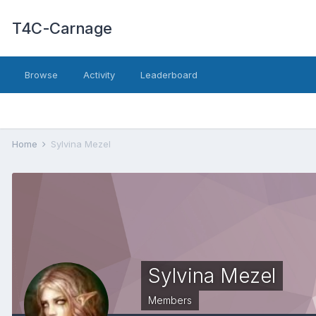
T4C-Carnage
Browse
Activity
Leaderboard
Home
Sylvina Mezel
Sylvina Mezel
Members