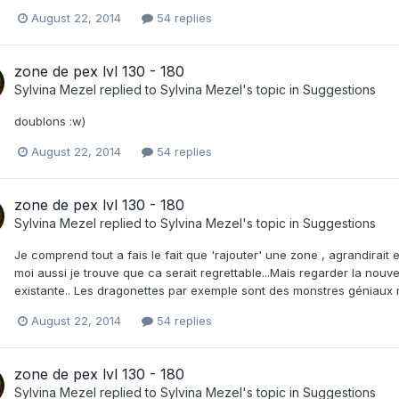
August 22, 2014
54 replies
zone de pex lvl 130 - 180
Sylvina Mezel
replied to
Sylvina Mezel
's topic in
Suggestions
doublons :w)
August 22, 2014
54 replies
zone de pex lvl 130 - 180
Sylvina Mezel
replied to
Sylvina Mezel
's topic in
Suggestions
Je comprend tout a fais le fait que 'rajouter' une zone , agrandirait 
moi aussi je trouve que ca serait regrettable...Mais regarder la nouvel
existante.. Les dragonettes par exemple sont des monstres géniaux m
August 22, 2014
54 replies
zone de pex lvl 130 - 180
Sylvina Mezel
replied to
Sylvina Mezel
's topic in
Suggestions