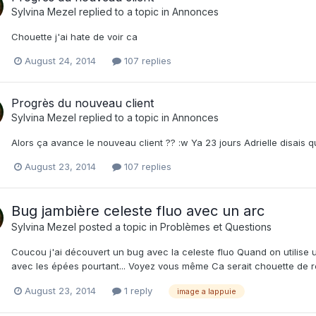
Sylvina Mezel
replied to a topic in
Annonces
Chouette j'ai hate de voir ca
August 24, 2014
107 replies
Progrès du nouveau client
Sylvina Mezel
replied to a topic in
Annonces
Alors ça avance le nouveau client ?? :w Ya 23 jours Adrielle disais qu
August 23, 2014
107 replies
Bug jambière celeste fluo avec un arc
Sylvina Mezel
posted a topic in
Problèmes et Questions
Coucou j'ai découvert un bug avec la celeste fluo Quand on utilise u
avec les épées pourtant... Voyez vous même Ca serait chouette de re
August 23, 2014
1 reply
image a lappuie