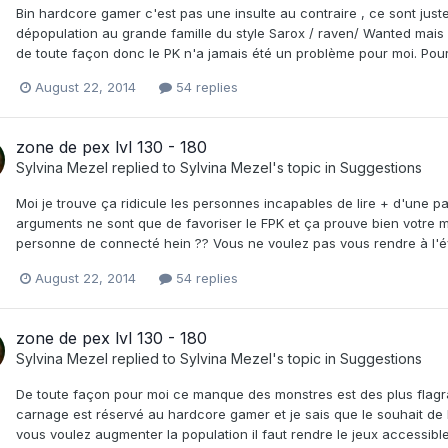
Bin hardcore gamer c'est pas une insulte au contraire , ce sont just
dépopulation au grande famille du style Sarox / raven/ Wanted mais m
de toute façon donc le PK n'a jamais été un problème pour moi. Pour
August 22, 2014
54 replies
zone de pex lvl 130 - 180
Sylvina Mezel
replied to
Sylvina Mezel
's topic in
Suggestions
Moi je trouve ça ridicule les personnes incapables de lire + d'une pa
arguments ne sont que de favoriser le FPK et ça prouve bien votre me
personne de connecté hein ?? Vous ne voulez pas vous rendre à l'é
August 22, 2014
54 replies
zone de pex lvl 130 - 180
Sylvina Mezel
replied to
Sylvina Mezel
's topic in
Suggestions
De toute façon pour moi ce manque des monstres est des plus flagra
carnage est réservé au hardcore gamer et je sais que le souhait de K
vous voulez augmenter la population il faut rendre le jeux accessible 