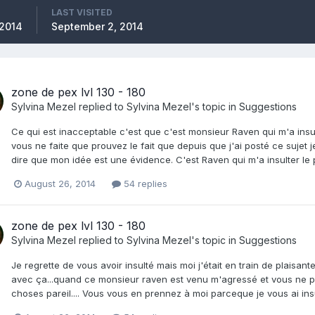
LAST VISITED
 2014
September 2, 2014
zone de pex lvl 130 - 180
Sylvina Mezel
replied to
Sylvina Mezel
's topic in
Suggestions
Ce qui est inacceptable c'est que c'est monsieur Raven qui m'a insul
vous ne faite que prouvez le fait que depuis que j'ai posté ce sujet je
dire que mon idée est une évidence. C'est Raven qui m'a insulter le p
August 26, 2014
54 replies
zone de pex lvl 130 - 180
Sylvina Mezel
replied to
Sylvina Mezel
's topic in
Suggestions
Je regrette de vous avoir insulté mais moi j'était en train de plaisa
avec ça...quand ce monsieur raven est venu m'agressé et vous ne p
choses pareil.... Vous vous en prennez à moi parceque je vous ai insul