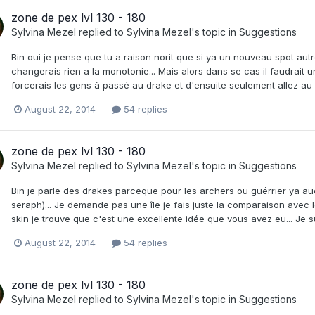
zone de pex lvl 130 - 180
Sylvina Mezel
replied to
Sylvina Mezel
's topic in
Suggestions
Bin oui je pense que tu a raison norit que si ya un nouveau spot autre
changerais rien a la monotonie... Mais alors dans se cas il faudrait 
forcerais les gens à passé au drake et d'ensuite seulement allez au
August 22, 2014
54 replies
zone de pex lvl 130 - 180
Sylvina Mezel
replied to
Sylvina Mezel
's topic in
Suggestions
Bin je parle des drakes parceque pour les archers ou guérrier ya au
seraph)... Je demande pas une île je fais juste la comparaison avec le
skin je trouve que c'est une excellente idée que vous avez eu... Je s
August 22, 2014
54 replies
zone de pex lvl 130 - 180
Sylvina Mezel
replied to
Sylvina Mezel
's topic in
Suggestions