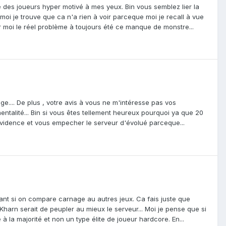
e des joueurs hyper motivé à mes yeux. Bin vous semblez lier la
oi je trouve que ca n'a rien à voir parceque moi je recall à vue
 moi le réel problème à toujours été ce manque de monstre...
ge.... De plus , votre avis à vous ne m'intéresse pas vos
ntalité... Bin si vous êtes tellement heureux pourquoi ya que 20
vidence et vous empecher le serveur d'évolué parceque...
nt si on compare carnage au autres jeux. Ca fais juste que
harn serait de peupler au mieux le serveur... Moi je pense que si
à la majorité et non un type élite de joueur hardcore. En...