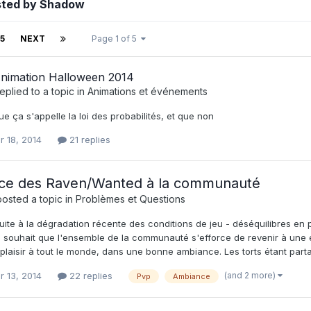
sted by Shadow
5
NEXT
Page 1 of 5
nimation Halloween 2014
eplied to a topic in
Animations et événements
e ça s'appelle la loi des probabilités, et que non
r 18, 2014
21 replies
ce des Raven/Wanted à la communauté
osted a topic in
Problèmes et Questions
uite à la dégradation récente des conditions de jeu - déséquilibres en p
 souhait que l'ensemble de la communauté s'efforce de revenir à une ex
laisir à tout le monde, dans une bonne ambiance. Les torts étant partagé
(and 2 more)
r 13, 2014
22 replies
Pvp
Ambiance