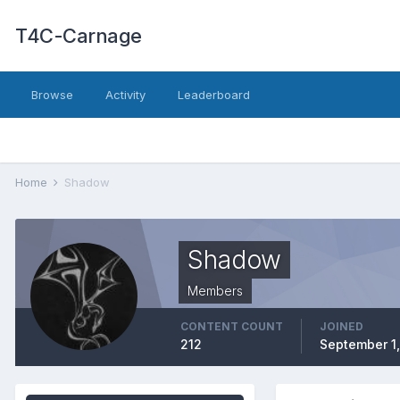
T4C-Carnage
Browse
Activity
Leaderboard
Home
Shadow
Shadow
Members
CONTENT COUNT
JOINED
212
September 1,