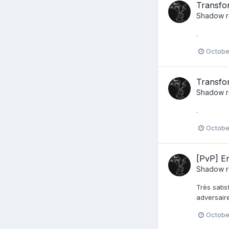
Transfor
Shadow
r
.
Octobe
Transfor
Shadow
r
.
Octobe
[PvP] En
Shadow
r
Très satis
adversaire
Octobe