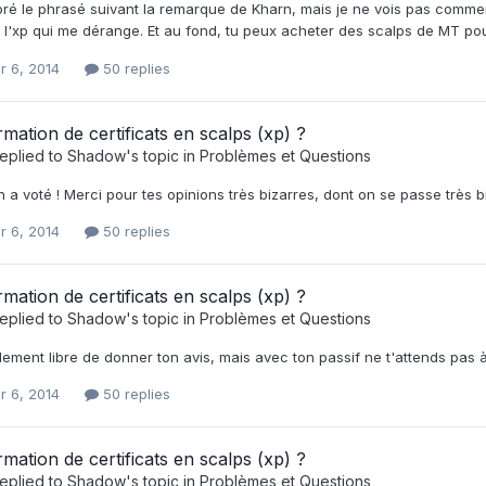
oré le phrasé suivant la remarque de Kharn, mais je ne vois pas commen
l'xp qui me dérange. Et au fond, tu peux acheter des scalps de MT pour
r 6, 2014
50 replies
mation de certificats en scalps (xp) ?
eplied to
Shadow
's topic in
Problèmes et Questions
 a voté ! Merci pour tes opinions très bizarres, dont on se passe très b
r 6, 2014
50 replies
mation de certificats en scalps (xp) ?
eplied to
Shadow
's topic in
Problèmes et Questions
lement libre de donner ton avis, mais avec ton passif ne t'attends pas
r 6, 2014
50 replies
mation de certificats en scalps (xp) ?
eplied to
Shadow
's topic in
Problèmes et Questions