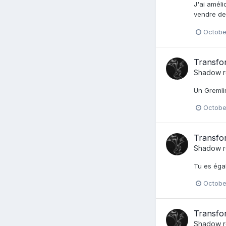
J'ai améli
vendre de 
Octobe
Transfor
Shadow
r
Un Gremlin
Octobe
Transfor
Shadow
r
Tu es éga
Octobe
Transfor
Shadow
r