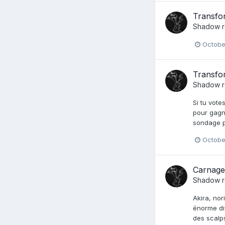
Transfor
Shadow
r
Octobe
Transfor
Shadow
r
Si tu vote
pour gagne
sondage p
Octobe
Carnage
Shadow
r
Akira, nor
énorme di
des scalps