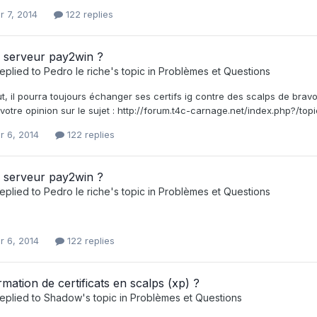
r 7, 2014
122 replies
 serveur pay2win ?
eplied to
Pedro le riche
's topic in
Problèmes et Questions
t, il pourra toujours échanger ses certifs ig contre des scalps de bravo
votre opinion sur le sujet : http://forum.t4c-carnage.net/index.php?/t
r 6, 2014
122 replies
 serveur pay2win ?
eplied to
Pedro le riche
's topic in
Problèmes et Questions
r 6, 2014
122 replies
mation de certificats en scalps (xp) ?
eplied to
Shadow
's topic in
Problèmes et Questions