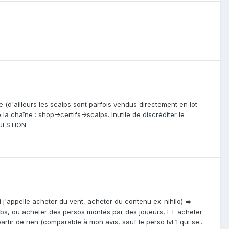
le (d'ailleurs les scalps sont parfois vendus directement en lot
a chaîne : shop->certifs->scalps. Inutile de discréditer le
QUESTION
i j'appelle acheter du vent, acheter du contenu ex-nihilo) =>
bs, ou acheter des persos montés par des joueurs, ET acheter
rtir de rien (comparable à mon avis, sauf le perso lvl 1 qui se...