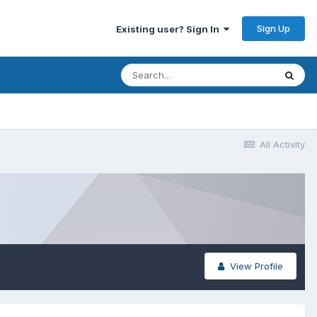
Sign Up
Existing user? Sign In
All Activity
View Profile