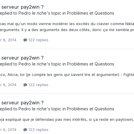
 serveur pay2win ?
eplied to
Pedro le riche
's topic in
Problèmes et Questions
pas mal qu'un modo vienne modérer les excités du clavier comme Niklas.
arguments. Il y a des arguments des deux côtés, donc ça me semble p
r 6, 2014
122 replies
 serveur pay2win ?
eplied to
Pedro le riche
's topic in
Problèmes et Questions
eco, Alicia, toi (je compte les gens qui savent lire et argumenter) - Fighte
r 6, 2014
122 replies
 serveur pay2win ?
eplied to
Pedro le riche
's topic in
Problèmes et Questions
éjà expliqué que je défendais pas mes intérêts, si ça reste en paytowin, 
r 6, 2014
122 replies