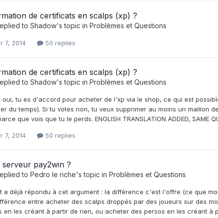
mation de certificats en scalps (xp) ?
eplied to
Shadow
's topic in
Problèmes et Questions
r 7, 2014
50 replies
mation de certificats en scalps (xp) ?
eplied to
Shadow
's topic in
Problèmes et Questions
s oui, tu es d'accord pour acheter de l'xp via le shop, ce qui est possib
r du temps). Si tu votes non, tu veux supprimer au moins un maillon de l
arce que vois que tu le perds. ENGLISH TRANSLATION ADDED, SAME 
r 7, 2014
50 replies
 serveur pay2win ?
eplied to
Pedro le riche
's topic in
Problèmes et Questions
it a déjà répondu à cet argument : la différence c'est l'offre (ce que mo
fférence entre acheter des scalps droppés par des joueurs sur des mo
 en les créant à partir de rien, ou acheter des persos en les créant à pa