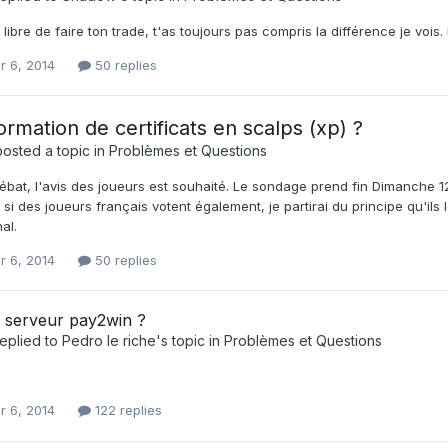
 libre de faire ton trade, t'as toujours pas compris la différence je vois.
r 6, 2014
50 replies
ormation de certificats en scalps (xp) ?
osted a topic in
Problèmes et Questions
ébat, l'avis des joueurs est souhaité. Le sondage prend fin Dimanche 12
r si des joueurs français votent également, je partirai du principe qu'ils
nal.
r 6, 2014
50 replies
 serveur pay2win ?
eplied to
Pedro le riche
's topic in
Problèmes et Questions
r 6, 2014
122 replies