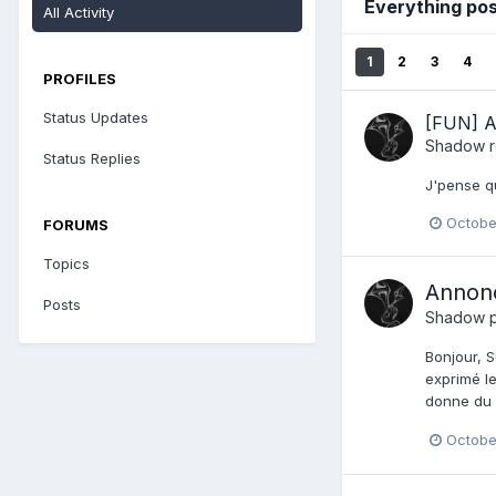
Everything po
All Activity
1
2
3
4
PROFILES
Status Updates
[FUN] A
Shadow
r
Status Replies
J'pense qu
Octobe
FORUMS
Topics
Annon
Posts
Shadow
p
Bonjour, S
exprimé le
donne du p
Octobe