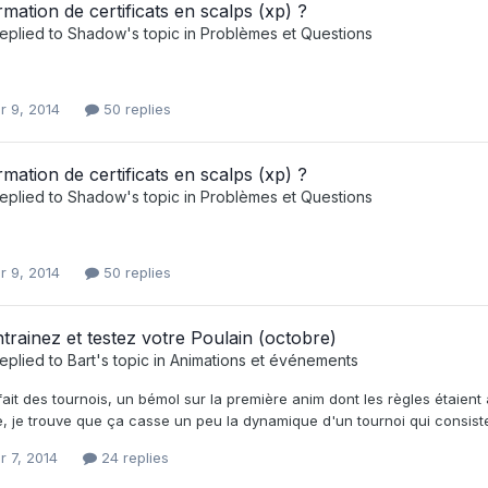
mation de certificats en scalps (xp) ?
eplied to
Shadow
's topic in
Problèmes et Questions
r 9, 2014
50 replies
mation de certificats en scalps (xp) ?
eplied to
Shadow
's topic in
Problèmes et Questions
r 9, 2014
50 replies
trainez et testez votre Poulain (octobre)
eplied to
Bart
's topic in
Animations et événements
fait des tournois, un bémol sur la première anim dont les règles étaient 
, je trouve que ça casse un peu la dynamique d'un tournoi qui consiste à 
r 7, 2014
24 replies