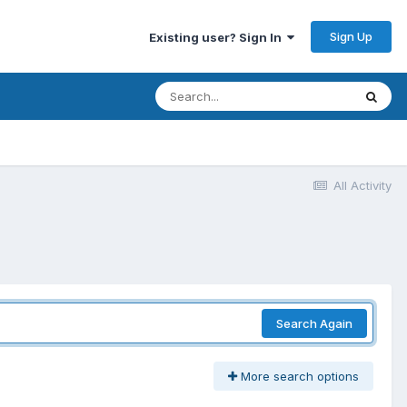
Sign Up
Existing user? Sign In
All Activity
Search Again
More search options