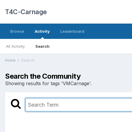
T4C-Carnage
Browse
Activity
Leaderboard
All Activity
Search
Home
Search
Search the Community
Showing results for tags 'VMCarnage'.