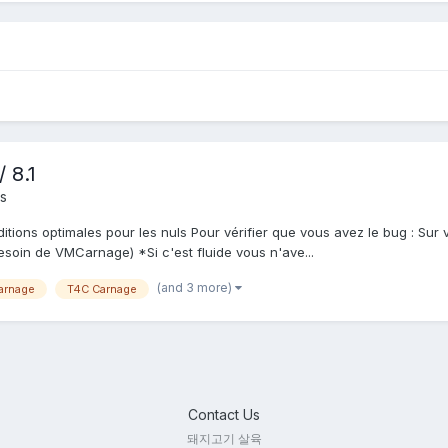
 8.1
s
ions optimales pour les nuls Pour vérifier que vous avez le bug : Sur
soin de VMCarnage) *Si c'est fluide vous n'ave...
(and 3 more)
rnage
T4C Carnage
Contact Us
돼지고기 살육