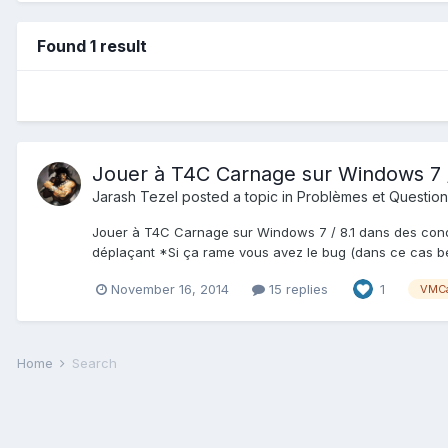
Found 1 result
Jouer à T4C Carnage sur Windows 7 /
Jarash Tezel
posted a topic in
Problèmes et Question
Jouer à T4C Carnage sur Windows 7 / 8.1 dans des condit
déplaçant *Si ça rame vous avez le bug (dans ce cas be
November 16, 2014
15 replies
1
VMCa
Home
Search