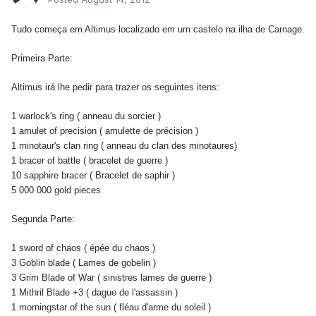
Tudo começa em Altimus localizado em um castelo na ilha de Carnage.
Primeira Parte:
Altimus irá lhe pedir para trazer os seguintes itens:
1 warlock's ring ( anneau du sorcier )
1 amulet of precision ( amulette de précision )
1 minotaur's clan ring ( anneau du clan des minotaures)
1 bracer of battle ( bracelet de guerre )
10 sapphire bracer ( Bracelet de saphir )
5 000 000 gold pieces
Segunda Parte:
1 sword of chaos ( épée du chaos )
3 Goblin blade ( Lames de gobelin )
3 Grim Blade of War ( sinistres lames de guerre )
1 Mithril Blade +3 ( dague de l'assassin )
1 morningstar of the sun ( fléau d'arme du soleil )