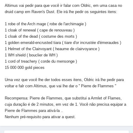
Altimus vai pedir para que você ir falar com Oldric, em uma casa no
druid camp em Raven's Dust. Ele irá lhe pedir os seguintes itens:
1 robe of the Arch mage ( robe de l'archimagie )
1 cloak of renewal ( cape de renouveau )
1 cloak of the dead ( costume des morts )
1 golden emerald-encrusted tiara ( tiare d'or incrustée d'émeraudes )
1 Helmet of the Clairvoyant ( heaume de clairvoyance )
1 WH shield ( bouclier de WH )
1 cord of treachery ( corde du mensonge )
15 000 000 gold pieces
Uma vez que você lhe der todos esses itens, Oldric irá lhe pedir para
voltar e falr com Altimus, que vai lhe dar o '' Pierre de Flammes "
Recompensa: Pierre de Flammes, que substitui a Armlet of Flames,
cuja duração é de 2 minutos, em vez de 1. Você não precisa equipar a
Pierre de Flammes para ativá-la ..
Nenhum pré-requisito para ativar a quest.