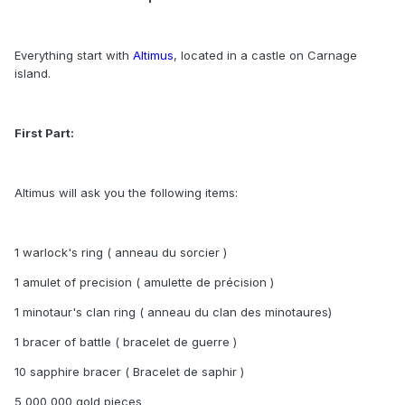
Everything start with
Altimus
, located in a castle on Carnage
island.
First Part:
Altimus will ask you the following items:
1 warlock's ring ( anneau du sorcier )
1 amulet of precision ( amulette de précision )
1 minotaur's clan ring ( anneau du clan des minotaures)
1 bracer of battle ( bracelet de guerre )
10 sapphire bracer ( Bracelet de saphir )
5 000 000 gold pieces