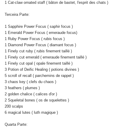
1 Cat-claw ornated staff ( bâton de bastet, l'esprit des chats )
Terceira Parte:
1 Sapphire Power Focus ( saphir focus )
1 Emerald Power Focus ( emeraude focus)
1 Ruby Power Focus ( rubis focus )
1 Diamond Power Focus ( diamant focus )
1 Finely cut ruby ( rubis finement taillé )
1 Finely cut emerald ( emeraude finement taillé )
1 Finely cut opal ( opale finement taillé )
3 Potion of Deific Healing ( potions divines )
5 scroll of recall ( parchemins de rappel )
3 chaos key ( clefs du chaos )
3 feathers ( plumes )
2 golden chalice ( calices d'or )
2 Squeletal bones ( os de squelettes )
200 scalps
6 magical lutes ( luth magique )
Quarta Parte: