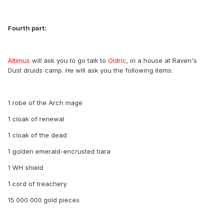
Fourth part:
Altimus
will ask you to go talk to
Oldric
, in a house at Raven's
Dust druids camp. He will ask you the following items:
1 robe of the Arch mage
1 cloak of renewal
1 cloak of the dead
1 golden emerald-encrusted tiara
1 WH shield
1 cord of treachery
15 000 000 gold pieces