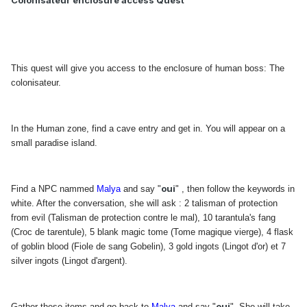
Colonisateur enclosure access Quest
This quest will give you access to the enclosure of human boss: The
colonisateur.
In the Human zone, find a cave entry and get in. You will appear on a
small paradise island.
oui
Find a NPC nammed
Malya
and say "
" , then follow the keywords in
white. After the conversation, she will ask : 2 talisman of protection
from evil (Talisman de protection contre le mal), 10 tarantula's fang
(Croc de tarentule), 5 blank magic tome (Tome magique vierge), 4 flask
of goblin blood (Fiole de sang Gobelin), 3 gold ingots (Lingot d'or) et 7
silver ingots (Lingot d'argent).
oui
Gather these items and go back to
Malya
and say "
". She will take