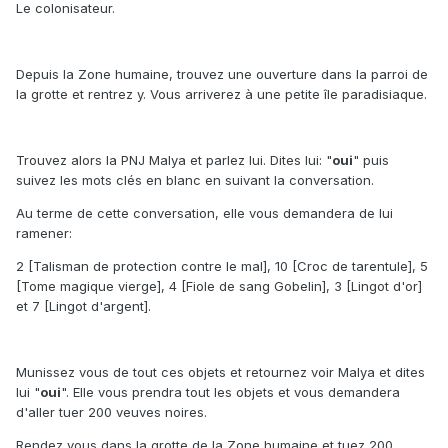
Le colonisateur.
Depuis la Zone humaine, trouvez une ouverture dans la parroi de
la grotte et rentrez y. Vous arriverez à une petite île paradisiaque.
Trouvez alors la PNJ Malya et parlez lui. Dites lui: "
oui
" puis
suivez les mots clés en blanc en suivant la conversation.
Au terme de cette conversation, elle vous demandera de lui
ramener:
2 [Talisman de protection contre le mal], 10 [Croc de tarentule], 5
[Tome magique vierge], 4 [Fiole de sang Gobelin], 3 [Lingot d'or]
et 7 [Lingot d'argent].
Munissez vous de tout ces objets et retournez voir Malya et dites
lui "
oui
". Elle vous prendra tout les objets et vous demandera
d'aller tuer 200 veuves noires.
Rendez vous dans la grotte de la Zone humaine et tuez 200