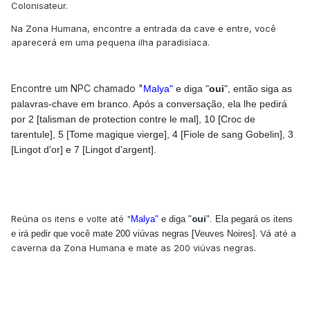
Colonisateur.
Na Zona Humana, encontre a entrada da cave e entre, você
aparecerá em uma pequena ilha paradisíaca.
Encontre um NPC chamado "
Malya"
e diga "
oui
", então siga as
palavras-chave em branco. Após a conversação, ela lhe pedirá
por 2 [talisma
n de protection contre le mal], 10 [Croc de
tarentule], 5 [Tome magique vierge], 4 [Fiole de sang Gobelin], 3
[Lingot d'or] e 7 [Lingot d'argent].
Reúna os itens e volte até "
oui
Malya"
e diga "
". Ela pegará os itens
. Vá até a
e irá pedir que você mate 200 viúvas negras [Veuves Noires]
caverna da Zona Humana e mate as 200 viúvas negras.