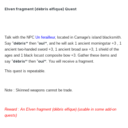
Elven fragment (débris elfique) Quest
Talk with the NPC
Un ferailleur
, located in Carnage's island blacksmith.
débris''
oui''
Say ''
then ''
, and he will ask 1 ancient morningstar +3 , 1
ancient two-handed sword +3, 1 ancient broad axe +3, 1 shield of the
ages and 1 black locust composite bow +3. Gather these items and
débris''
oui''
say ''
then ''
. You will receive a fragment.
This quest is repeatable.
Note : Skinned weapons cannot be trade.
Reward : An Elven fragment (débris elfique) (usable in some add-on
quests)