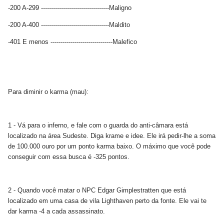
-200 A-299 ----------------------------------Maligno
-200 A-400 ----------------------------------Maldito
-401 E menos -------------------------------Malefico
Para diminir o karma (mau):
1 - Vá para o inferno, e fale com o guarda do anti-câmara está
localizado na área Sudeste. Diga krame e idee. Ele irá pedir-lhe a soma
de 100.000 ouro por um ponto karma baixo. O máximo que você pode
conseguir com essa busca é -325 pontos.
2 - Quando você matar o NPC Edgar Gimplestratten que está
localizado em uma casa de vila Lighthaven perto da fonte. Ele vai te
dar karma -4 a cada assassinato.