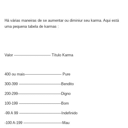
Há várias maneiras de se aumentar ou diminiur seu karma. Aqui está
uma pequena tabela de karmas :
Valor -------------------------------- Título Karma
400 ou mais-------------------------------- Pure
300-399 -------------------------------------Bendito
200-299--------------------------------------Digno
100-199 -------------------------------------Bom
-99 A 99 -------------------------------------Indefinido
-100 A-199 ----------------------------------Mau