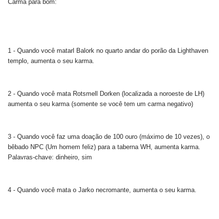
Carma para bom:
1 - Quando você matarl Balork no quarto andar do porão da Lighthaven
templo, aumenta o seu karma.
2 - Quando você mata Rotsmell Dorken (localizada a noroeste de LH)
aumenta o seu karma (somente se você tem um carma negativo)
3 - Quando você faz uma doação de 100 ouro (máximo de 10 vezes), o
bêbado NPC (Um homem feliz) para a taberna WH, aumenta karma.
Palavras-chave: dinheiro, sim
4 - Quando você mata o Jarko necromante, aumenta o seu karma.