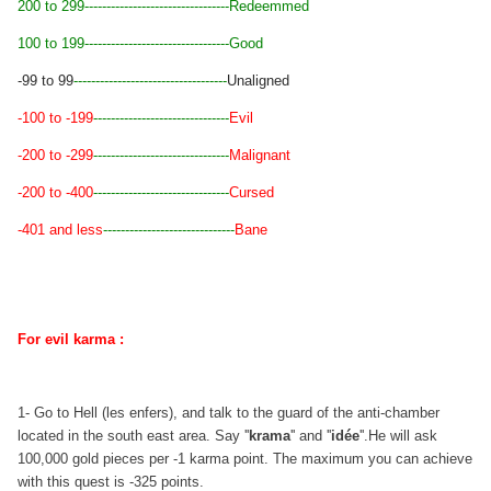
200 to 299
---------------------------------
Redeemmed
100 to 199
---------------------------------
Good
-99 to 99
-----------------------------------
Unaligned
-100 to -199
-------------------------------
Evil
-200 to -299
-------------------------------
Malignant
-200 to -400
-------------------------------
Cursed
-401 and less
------------------------------
Bane
For evil karma :
1- Go to Hell (les enfers), and talk to the guard of the anti-chamber
located in the south east area. Say ''
krama
'' and ''
idée
''.He will ask
100,000 gold pieces per -1 karma point. The maximum you can achieve
with this quest is -325 points.