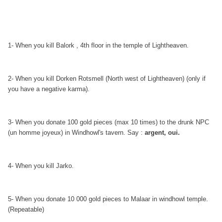
1- When you kill Balork , 4th floor in the temple of Lightheaven.
2- When you kill Dorken Rotsmell (North west of Lightheaven) (only if
you have a negative karma).
3- When you donate 100 gold pieces (max 10 times) to the drunk NPC
(un homme joyeux) in Windhowl's tavern. Say :
argent, oui.
4- When you kill Jarko.
5- When you donate 10 000 gold pieces to Malaar in windhowl temple.
(Repeatable)