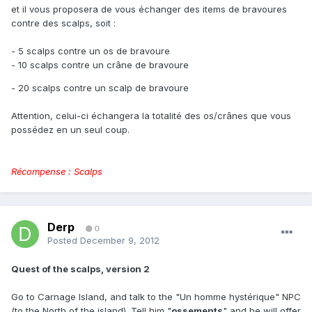
et il vous proposera de vous échanger des items de bravoures
contre des scalps, soit :
- 5 scalps contre un os de bravoure
- 10 scalps contre un crâne de bravoure
- 20 scalps contre un scalp de bravoure
Attention, celui-ci échangera la totalité des os/crânes que vous
possédez en un seul coup.
Récompense : Scalps
Derp
0
Posted
December 9, 2012
Quest of the scalps, version 2
Go to Carnage Island, and talk to the "Un homme hystérique" NPC
(to the North of the island). Tell him "
ossements
" and he will offer