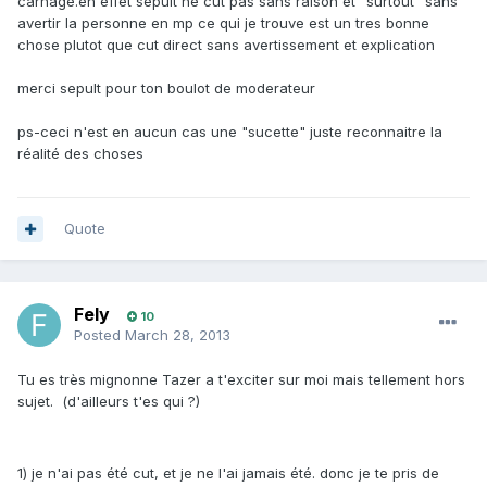
carnage.en effet sepult ne cut pas sans raison et "surtout" sans
avertir la personne en mp ce qui je trouve est un tres bonne
chose plutot que cut direct sans avertissement et explication
merci sepult pour ton boulot de moderateur
ps-ceci n'est en aucun cas une "sucette" juste reconnaitre la
réalité des choses
Quote
Fely
10
Posted
March 28, 2013
Tu es très mignonne Tazer a t'exciter sur moi mais tellement hors
sujet. (d'ailleurs t'es qui ?)
1) je n'ai pas été cut, et je ne l'ai jamais été. donc je te pris de