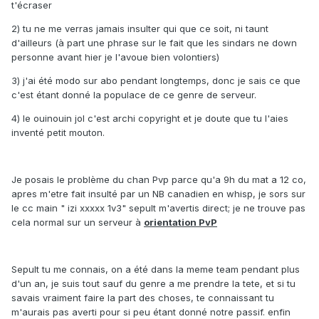
t'écraser
2) tu ne me verras jamais insulter qui que ce soit, ni taunt
d'ailleurs (à part une phrase sur le fait que les sindars ne down
personne avant hier je l'avoue bien volontiers)
3) j'ai été modo sur abo pendant longtemps, donc je sais ce que
c'est étant donné la populace de ce genre de serveur.
4) le ouinouin jol c'est archi copyright et je doute que tu l'aies
inventé petit mouton.
Je posais le problème du chan Pvp parce qu'a 9h du mat a 12 co,
apres m'etre fait insulté par un NB canadien en whisp, je sors sur
le cc main " izi xxxxx 1v3" sepult m'avertis direct; je ne trouve pas
cela normal sur un serveur à
orientation PvP
Sepult tu me connais, on a été dans la meme team pendant plus
d'un an, je suis tout sauf du genre a me prendre la tete, et si tu
savais vraiment faire la part des choses, te connaissant tu
m'aurais pas averti pour si peu étant donné notre passif. enfin