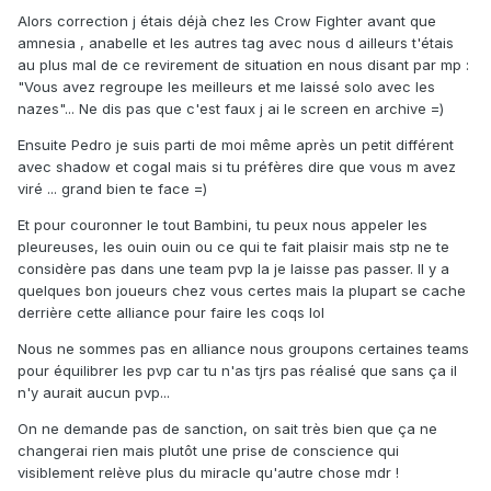
Alors correction j étais déjà chez les Crow Fighter avant que
amnesia , anabelle et les autres tag avec nous d ailleurs t'étais
au plus mal de ce revirement de situation en nous disant par mp :
"Vous avez regroupe les meilleurs et me laissé solo avec les
nazes"... Ne dis pas que c'est faux j ai le screen en archive =)
Ensuite Pedro je suis parti de moi même après un petit différent
avec shadow et cogal mais si tu préfères dire que vous m avez
viré ... grand bien te face =)
Et pour couronner le tout Bambini, tu peux nous appeler les
pleureuses, les ouin ouin ou ce qui te fait plaisir mais stp ne te
considère pas dans une team pvp la je laisse pas passer. Il y a
quelques bon joueurs chez vous certes mais la plupart se cache
derrière cette alliance pour faire les coqs lol
Nous ne sommes pas en alliance nous groupons certaines teams
pour équilibrer les pvp car tu n'as tjrs pas réalisé que sans ça il
n'y aurait aucun pvp...
On ne demande pas de sanction, on sait très bien que ça ne
changerai rien mais plutôt une prise de conscience qui
visiblement relève plus du miracle qu'autre chose mdr !