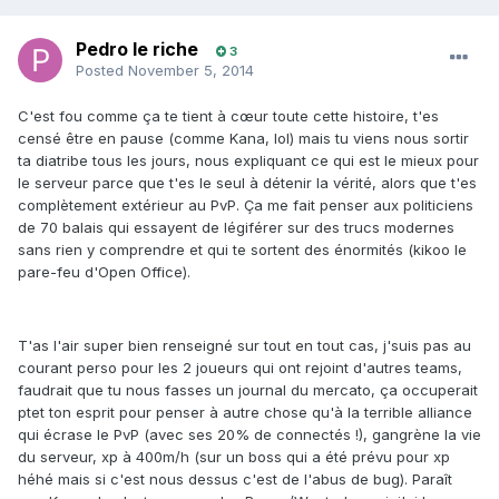
Pedro le riche
3
Posted
November 5, 2014
C'est fou comme ça te tient à cœur toute cette histoire, t'es
censé être en pause (comme Kana, lol) mais tu viens nous sortir
ta diatribe tous les jours, nous expliquant ce qui est le mieux pour
le serveur parce que t'es le seul à détenir la vérité, alors que t'es
complètement extérieur au PvP. Ça me fait penser aux politiciens
de 70 balais qui essayent de légiférer sur des trucs modernes
sans rien y comprendre et qui te sortent des énormités (kikoo le
pare-feu d'Open Office).
T'as l'air super bien renseigné sur tout en tout cas, j'suis pas au
courant perso pour les 2 joueurs qui ont rejoint d'autres teams,
faudrait que tu nous fasses un journal du mercato, ça occuperait
ptet ton esprit pour penser à autre chose qu'à la terrible alliance
qui écrase le PvP (avec ses 20% de connectés !), gangrène la vie
du serveur, xp à 400m/h (sur un boss qui a été prévu pour xp
héhé mais si c'est nous dessus c'est de l'abus de bug). Paraît