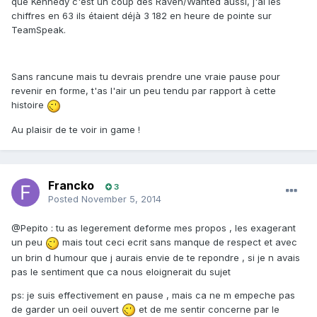
que Kennedy c'est un coup des Raven/Wanted aussi, j'ai les
chiffres en 63 ils étaient déjà 3 182 en heure de pointe sur
TeamSpeak.
Sans rancune mais tu devrais prendre une vraie pause pour
revenir en forme, t'as l'air un peu tendu par rapport à cette
histoire
Au plaisir de te voir in game !
Francko
3
Posted
November 5, 2014
@Pepito : tu as legerement deforme mes propos , les exagerant
un peu
mais tout ceci ecrit sans manque de respect et avec
un brin d humour que j aurais envie de te repondre , si je n avais
pas le sentiment que ca nous eloignerait du sujet
ps: je suis effectivement en pause , mais ca ne m empeche pas
de garder un oeil ouvert
et de me sentir concerne par le