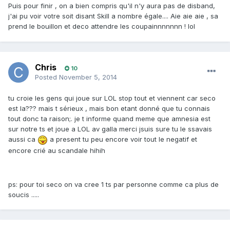
Puis pour finir , on a bien compris qu'il n'y aura pas de disband,
j'ai pu voir votre soit disant Skill a nombre égale.... Aie aie aie , sa
prend le bouillon et deco attendre les coupainnnnnnn ! lol
Chris
10
Posted
November 5, 2014
tu croie les gens qui joue sur LOL stop tout et viennent car seco
est la??? mais t sérieux , mais bon etant donné que tu connais
tout donc ta raison;. je t informe quand meme que amnesia est
sur notre ts et joue a LOL av galla merci jsuis sure tu le ssavais
aussi ca
a present tu peu encore voir tout le negatif et
encore crié au scandale hihih
ps: pour toi seco on va cree 1 ts par personne comme ca plus de
soucis .....