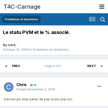
T4C-Carnage
Problèmes et Questions
Le statu PVM et le % associé.
By
norit
,
October 31, 2014
in
Problèmes et Questions
PREV
Page 4 of 5
NEXT
Chris
10
Posted
November 3, 2014
francko plz stop parler de pvp ta jms pvp mci