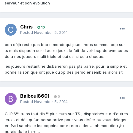
serveur et son evolution
Chris
10
Posted
November 5, 2014
bon déjà reste pas bcp e mondequi joue . nous sommes bcp sur
ts mais dispacth sur d autre jeux . le fait de voir bcp de pvm co es
du a nos joueurs multi triple et oui dsl si cela choque.
les joueurs restant ne disbaneron pas pts barre. pour la simple et
bonne raison que ont joue ou xp des perso ensembles alors slt
Balboul8601
0
Posted
November 5, 2014
CHRIS!!!! tu as tout dis !!! plusieurs sur TS , dispatchés sur d'autres
jeux , et dès qu'un perso arrive pour vous défier ou vous déloger
en 1vs1 sa chiale les copains pour reco aider .... ah mon dieu ,tu
aurais du te taire....