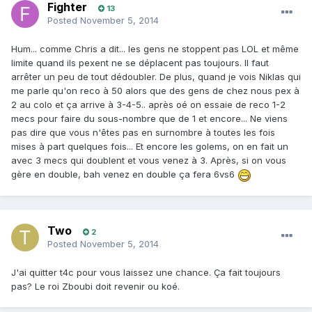
Fighter
13
Posted
November 5, 2014
Hum... comme Chris a dit... les gens ne stoppent pas LOL et même
limite quand ils pexent ne se déplacent pas toujours. Il faut
arrêter un peu de tout dédoubler. De plus, quand je vois Niklas qui
me parle qu'on reco à 50 alors que des gens de chez nous pex à
2 au colo et ça arrive à 3-4-5.. après oé on essaie de reco 1-2
mecs pour faire du sous-nombre que de 1 et encore... Ne viens
pas dire que vous n'êtes pas en surnombre à toutes les fois
mises à part quelques fois... Et encore les golems, on en fait un
avec 3 mecs qui doublent et vous venez à 3. Après, si on vous
gère en double, bah venez en double ça fera 6vs6
Two
2
Posted
November 5, 2014
J'ai quitter t4c pour vous laissez une chance. Ça fait toujours
pas? Le roi Zboubi doit revenir ou koé.