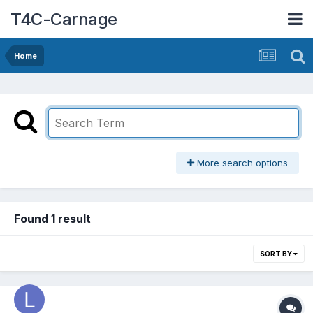
T4C-Carnage
Home
More search options
Found 1 result
SORT BY