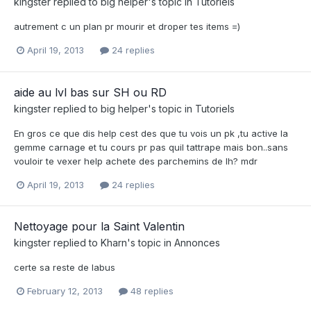
kingster
replied to
big helper
's topic in
Tutoriels
autrement c un plan pr mourir et droper tes items =)
April 19, 2013
24 replies
aide au lvl bas sur SH ou RD
kingster
replied to
big helper
's topic in
Tutoriels
En gros ce que dis help cest des que tu vois un pk ,tu active la
gemme carnage et tu cours pr pas quil tattrape mais bon..sans
vouloir te vexer help achete des parchemins de lh? mdr
April 19, 2013
24 replies
Nettoyage pour la Saint Valentin
kingster
replied to
Kharn
's topic in
Annonces
certe sa reste de labus
February 12, 2013
48 replies