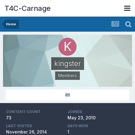
T4C-Carnage
Home
kingster
Members
CONTENT COUNT
JOINED
73
May 23, 2010
LAST VISITED
DAYS WON
November 26, 2014
1