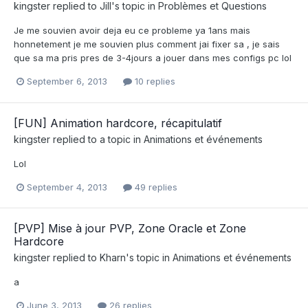
kingster
replied to
Jill
's topic in
Problèmes et Questions
Je me souvien avoir deja eu ce probleme ya 1ans mais
honnetement je me souvien plus comment jai fixer sa , je sais
que sa ma pris pres de 3-4jours a jouer dans mes configs pc lol
September 6, 2013
10 replies
[FUN] Animation hardcore, récapitulatif
kingster
replied to a topic in
Animations et événements
Lol
September 4, 2013
49 replies
[PVP] Mise à jour PVP, Zone Oracle et Zone
Hardcore
kingster
replied to
Kharn
's topic in
Animations et événements
a
June 3, 2013
26 replies