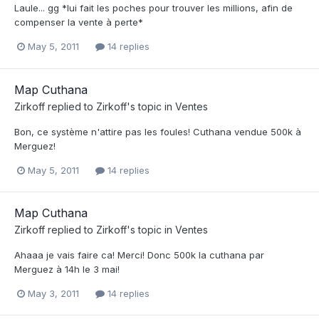
Laule... gg *lui fait les poches pour trouver les millions, afin de
compenser la vente à perte*
May 5, 2011
14 replies
Map Cuthana
Zirkoff
replied to
Zirkoff
's topic in
Ventes
Bon, ce système n'attire pas les foules! Cuthana vendue 500k à
Merguez!
May 5, 2011
14 replies
Map Cuthana
Zirkoff
replied to
Zirkoff
's topic in
Ventes
Ahaaa je vais faire ca! Merci! Donc 500k la cuthana par
Merguez à 14h le 3 mai!
May 3, 2011
14 replies