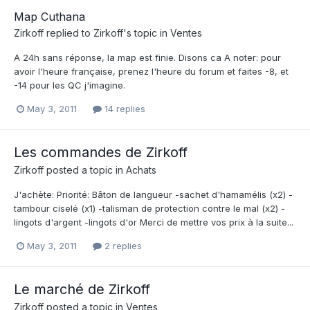
Map Cuthana
Zirkoff
replied to
Zirkoff
's topic in
Ventes
A 24h sans réponse, la map est finie. Disons ca A noter: pour
avoir l'heure française, prenez l'heure du forum et faites -8, et
-14 pour les QC j'imagine.
May 3, 2011
14 replies
Les commandes de Zirkoff
Zirkoff
posted a topic in
Achats
J'achète: Priorité: Bâton de langueur -sachet d'hamamélis (x2) -
tambour ciselé (x1) -talisman de protection contre le mal (x2) -
lingots d'argent -lingots d'or Merci de mettre vos prix à la suite...
May 3, 2011
2 replies
Le marché de Zirkoff
Zirkoff
posted a topic in
Ventes