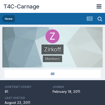
T4C-Carnage
Home
Zirkoff
Members
CONTENT COUNT
JOINED
81
February 18, 2011
LAST VISITED
August 22, 2011