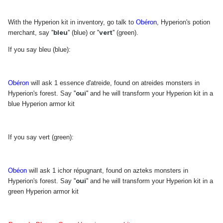
With the Hyperion kit in inventory, go talk to
Obéron
, Hyperion's potion
bleu
vert
merchant, say ''
'' (blue) or ''
'' (green).
If you say bleu (blue):
Obéron
will ask 1 essence d'atreide, found on atreides monsters in
oui
Hyperion's forest. Say ''
'' and he will transform your Hyperion kit in a
blue Hyperion armor kit
If you say vert (green):
Obéon
will ask 1 ichor répugnant, found on azteks monsters in
oui
Hyperion's forest. Say ''
'' and he will transform your Hyperion kit in a
green Hyperion armor kit