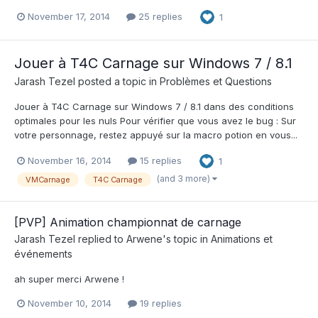
November 17, 2014
25 replies
1
Jouer à T4C Carnage sur Windows 7 / 8.1
Jarash Tezel
posted a topic in
Problèmes et Questions
Jouer à T4C Carnage sur Windows 7 / 8.1 dans des conditions
optimales pour les nuls Pour vérifier que vous avez le bug : Sur
votre personnage, restez appuyé sur la macro potion en vous...
November 16, 2014
15 replies
1
(and 3 more)
VMCarnage
T4C Carnage
[PVP] Animation championnat de carnage
Jarash Tezel
replied to
Arwene
's topic in
Animations et
événements
ah super merci Arwene !
November 10, 2014
19 replies