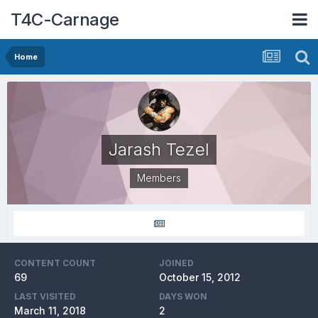
T4C-Carnage
Home
Jarash Tezel
Members
CONTENT COUNT
JOINED
69
October 15, 2012
LAST VISITED
DAYS WON
March 11, 2018
2