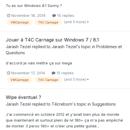
Tu es sur Windows 8.1 Sonny ?
November 18, 2014
15 replies
(and 3 more)
VMCarnage
T4C Carnage
Jouer à T4C Carnage sur Windows 7 / 8.1
Jarash Tezel
replied to
Jarash Tezel
's topic in
Problèmes et
Questions
d'accord je vais mettre ça sur mega
November 17, 2014
15 replies
(and 3 more)
VMCarnage
T4C Carnage
Wipe éventuel ?
Jarash Tezel
replied to
T4creborn
's topic in
Suggestions
J'ai commencé en octobre 2012 et y'avait bien plus de monde
que maintenant et surtout plein de lvl 180+ ça m'a pas empêché
de monter 3 perso 190+ et créer une petite guilde...