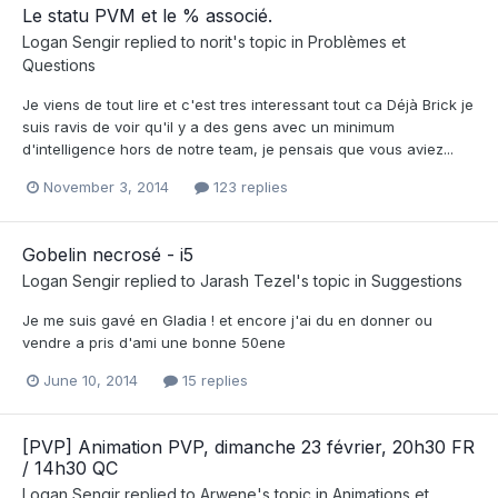
Le statu PVM et le % associé.
Logan Sengir
replied to
norit
's topic in
Problèmes et
Questions
Je viens de tout lire et c'est tres interessant tout ca Déjà Brick je
suis ravis de voir qu'il y a des gens avec un minimum
d'intelligence hors de notre team, je pensais que vous aviez...
November 3, 2014
123 replies
Gobelin necrosé - i5
Logan Sengir
replied to
Jarash Tezel
's topic in
Suggestions
Je me suis gavé en Gladia ! et encore j'ai du en donner ou
vendre a pris d'ami une bonne 50ene
June 10, 2014
15 replies
[PVP] Animation PVP, dimanche 23 février, 20h30 FR
/ 14h30 QC
Logan Sengir
replied to
Arwene
's topic in
Animations et