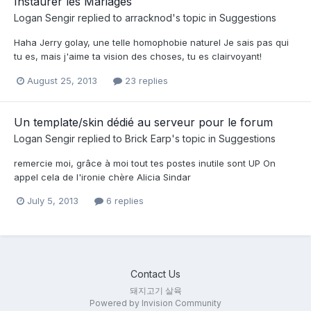
Instaurer les Mariages
Logan Sengir
replied to
arracknod
's topic in
Suggestions
Haha Jerry golay, une telle homophobie naturel Je sais pas qui
tu es, mais j'aime ta vision des choses, tu es clairvoyant!
August 25, 2013
23 replies
Un template/skin dédié au serveur pour le forum
Logan Sengir
replied to
Brick Earp
's topic in
Suggestions
remercie moi, grâce à moi tout tes postes inutile sont UP On
appel cela de l'ironie chère Alicia Sindar
July 5, 2013
6 replies
Contact Us
돼지고기 살육
Powered by Invision Community