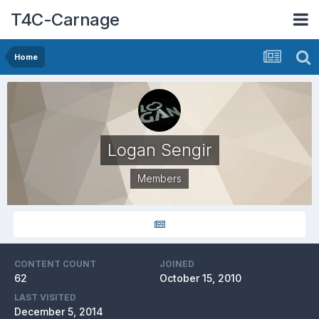
T4C-Carnage
Home
Logan Sengir
Members
CONTENT COUNT
JOINED
62
October 15, 2010
LAST VISITED
December 5, 2014