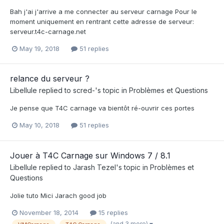
Bah j'ai j'arrive a me connecter au serveur carnage Pour le
moment uniquement en rentrant cette adresse de serveur:
serveur.t4c-carnage.net
May 19, 2018
51 replies
relance du serveur ?
Libellule
replied to
scred-
's topic in
Problèmes et Questions
Je pense que T4C carnage va bientôt ré-ouvrir ces portes
May 10, 2018
51 replies
Jouer à T4C Carnage sur Windows 7 / 8.1
Libellule
replied to
Jarash Tezel
's topic in
Problèmes et
Questions
Jolie tuto Mici Jarach good job
November 18, 2014
15 replies
(and 3 more)