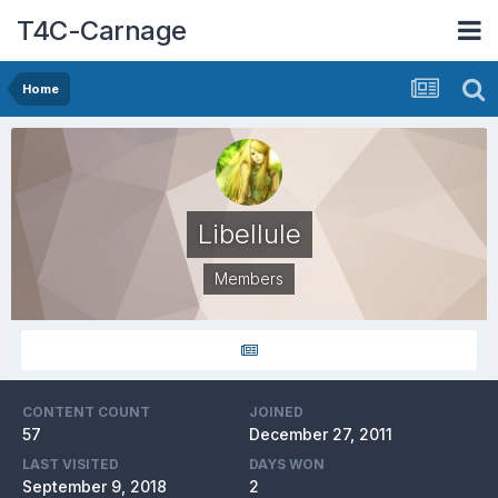
T4C-Carnage
Home
Libellule
Members
CONTENT COUNT
JOINED
57
December 27, 2011
LAST VISITED
DAYS WON
September 9, 2018
2