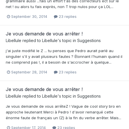
grammaire aussi ...fais un effort t'as des correcteurs ect sur le
net ! ou alors tu fais exprès, non T trop nulos pour ça LOL...
September 30, 2014
23 replies
Je vous demande de vous arrêter !
Libellule
replied to
Libellule
's topic in
Suggestions
j'ai juste modifié le Z ... tu penses que Pedro aurait parlé au
singulier s'il y avait plusieurs fautes ? Étonnant l'humain quand il
ne comprend pas !, il a besoin de s'accrocher à quelque...
September 28, 2014
23 replies
Je vous demande de vous arrêter !
Libellule
replied to
Libellule
's topic in
Suggestions
Je vous demande de vous arrêteZ ! Vague de cool story bro en
approche lieutenant Merci à Pedro ! d'avoir remarqué cette
énorme faute de français un (Z) à la fin du verbe arrêter. Mais...
September 17, 2014
23 replies